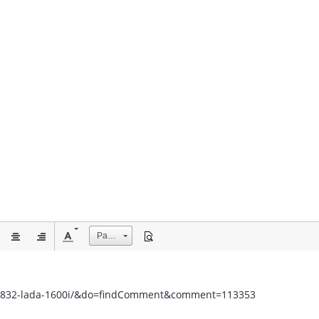
Размер
ic/1832-lada-1600i/&do=findComment&comment=113353