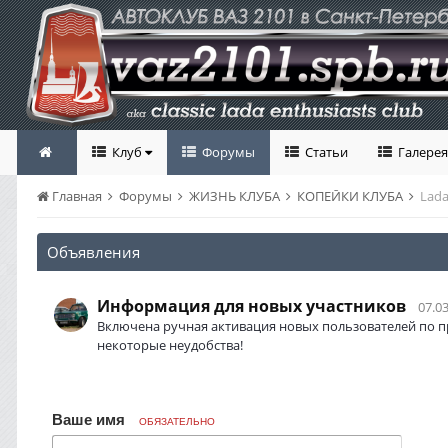
Клуб
Форумы
Статьи
Галерея
Главная
Форумы
ЖИЗНЬ КЛУБА
КОПЕЙКИ КЛУБА
Lada
Объявления
Информация для новых участников
07.03
Включена ручная активация новых пользователей по п
некоторые неудобства!
Ваше имя
ОБЯЗАТЕЛЬНО