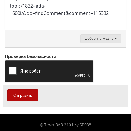
topic/1832-lada-
1600i/&do=findComment&comment=115382
Добавить медиа
Проверка безопасности
Отправить
Тема ВАЗ 2101
SP038
by