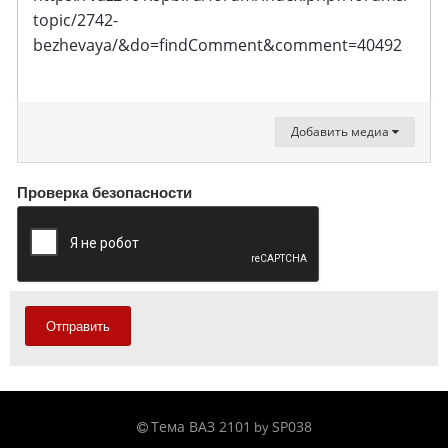
topic/2742-
bezhevaya/&do=findComment&comment=40492
Добавить медиа
Проверка безопасности
Отправить
Тема ВАЗ 2101
SP038
by