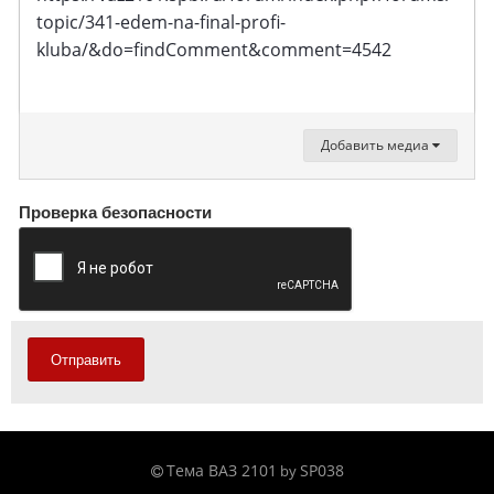
topic/341-edem-na-final-profi-
kluba/&do=findComment&comment=4542
Добавить медиа
Проверка безопасности
Отправить
Тема ВАЗ 2101
SP038
by