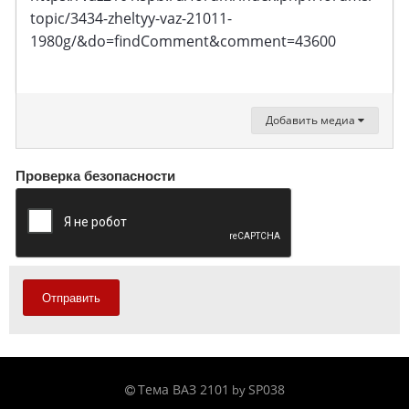
topic/3434-zheltyy-vaz-21011-
1980g/&do=findComment&comment=43600
Добавить медиа
Проверка безопасности
Отправить
Тема ВАЗ 2101
SP038
by