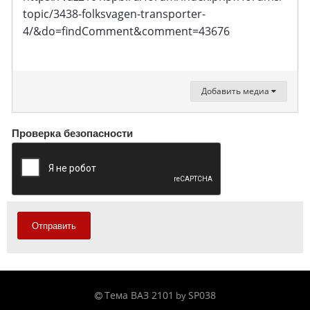
topic/3438-folksvagen-transporter-
4/&do=findComment&comment=43676
Добавить медиа
Проверка безопасности
Отправить
Тема ВАЗ 2101
SP038
by