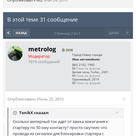
Опубликовал
PND
,
Май 24, 2010
В этой теме 31 сообщение
НАЗАД
ДАЛЕЕ
Страница 2 из 2
metrolog
2598
Город:
Север города
Модератор
Мои автомобили:
7619 сообщений
ВАЗ 2102, 1982
Тема на форуме
Белая ночь Turbo., 2001
Тема на форуме
Оранжевый, 2019
Тема на форуме
Опубликовано
Июнь 25, 2010
TonikX сказал:
Скольки амперный ток идет от замка зажигания к
стартеру по 50 ому контакту? просто смутило что
провода из сигналки для блокировки стартера с