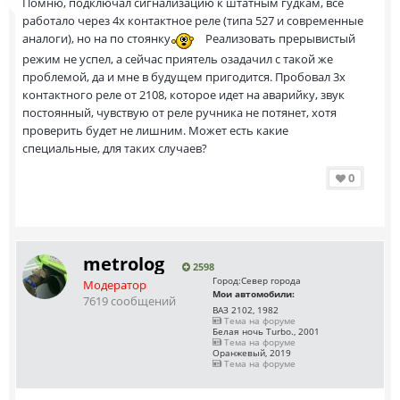
Помню, подключал сигнализацию к штатным гудкам, всё
работало через 4х контактное реле (типа 527 и современные
аналоги), но на по стоянку
Реализовать прерывистый
режим не успел, а сейчас приятель озадачил с такой же
проблемой, да и мне в будущем пригодится. Пробовал 3х
контактного реле от 2108, которое идет на аварийку, звук
постоянный, чувствую от реле ручника не потянет, хотя
проверить будет не лишним. Может есть какие
специальные, для таких случаев?
0
metrolog
2598
Город:
Север города
Модератор
Мои автомобили:
7619 сообщений
ВАЗ 2102, 1982
Тема на форуме
Белая ночь Turbo., 2001
Тема на форуме
Оранжевый, 2019
Тема на форуме