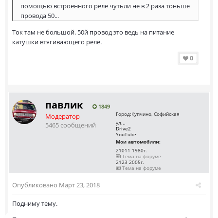
помощью встроенного реле чутьли не в 2 раза тоньше
провода 50...
Ток там не большой. 50й провод это ведь на питание
катушки втягивающего реле.
0
павлик
1849
Город:
Купчино, Софийская
Модератор
ул...
5465 сообщений
Drive2
YouTube
Мои автомобили:
21011 1980г.
Тема на форуме
2123 2005г.
Тема на форуме
Опубликовано
Март 23, 2018
Подниму тему.