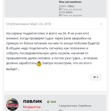
Мои автомобили:
21011 1980г.
Тема на форуме
2123 2005г.
Тема на форуме
Опубликовано
Март 24, 2018
На сирену подается плюс и всего на 2А. Я не учел этот
момент, когда проверял гудок через реле аварийки на
прямую от блока питания, на нем то мощи поболее будет)))
В общем надо подключить сигналку как положено и
собрать последовательную цепь из реле, начиная от
прерывателя, далее силовое, а потом уже гудки..., в теории
должно заработать
Завтра посмотрим, что из этого
выйдет...
0
павлик
1849
Город:
Купчино, Софийская
Модератор
ул...