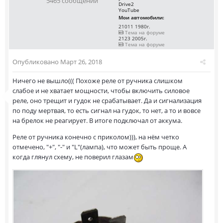
5465 сообщений
Drive2
YouTube
Мои автомобили:
21011 1980г.
Тема на форуме
2123 2005г.
Тема на форуме
Опубликовано
Март 26, 2018
Ничего не вышло((( Похоже реле от ручника слишком
слабое и не хватает мощности, чтобы включить силовое
реле, оно трещит и гудок не срабатывает. Да и сигнализация
по поду мертвая, то есть сигнал на гудок, то нет, а то и вовсе
на брелок не реагирует. В итоге подключал от аккума.
Реле от ручника конечно с приколом))), на нём четко
отмечено, "+", "-" и "L"(лампа), что может быть проще. А
когда глянул схему, не поверил глазам