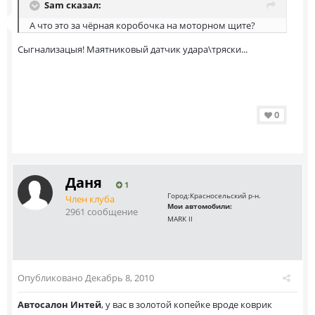
Sam сказал:
А что это за чёрная коробочка на моторном щите?
Сыгнализацыя! Маятниковый датчик удара\тряски...
0
Даня
1
Город:
Красносельский р-н.
Член клуба
Мои автомобили:
2961 сообщение
MARK II
Опубликовано
Декабрь 8, 2010
Автосалон Интей
, у вас в золотой копейке вроде коврик