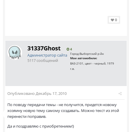
0
31337Ghost
4
Город:
Выборгский р-йн
Администратор сайта
Мои автомобили:
5117 сообщений
ВАЗ-2101, цвет - черный, 1979
г.в.
Опубликовано
Декабрь 17, 2010
По поводу передачи темы - не получится, придется новому
хозяину новую тему самому создавать. Можно текст из этой
перенести поправив.
Да и поздравляю с приобретением!)