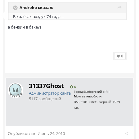
Andreko сказал:
В колёсах воздух 74 года...
а бензин в баке?)
0
31337Ghost
4
Город:
Выборгский р-йн
Администратор сайта
Мои автомобили:
5117 сообщений
ВАЗ-2101, цвет - черный, 1979
г.в.
Опубликовано
Июнь 24, 2010