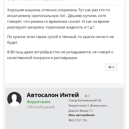
Хорошая машина, отлично сохранена. Тут как раз кто-то
искал резину оригинальную :lol: . Дёшево купили, хотя
говорят, что резина со временем сохнет. И как на время
реагируют аморики, тормозная жидкость и т.д.?
По краске: если гараж сухой и тёмный, то краске ничего не
будет.
В 80 тыщ даже апгрейд в сток не укладывается, не говоря о
качественной покраске и реставрации.
0
Автосалон Интей
0
Город:
Коломяжский 30,
Форумчанин
Энергетиков 2, Всеволожск
199 сообщений
Дорога Жизни 11.
Мои автомобили:
ВАЗ 2101 73г.