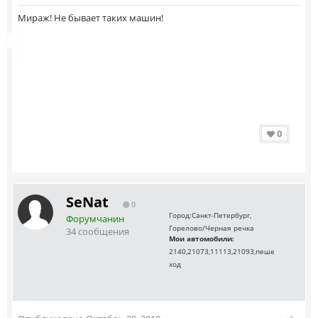
Мираж! Не бывает таких машин!
0
SeNat
0
Город:
Санкт-Петербург,
Форумчанин
Горелово/Черная речка
34 сообщения
Мои автомобили:
2140,21073,11113,21093,пеше
ход