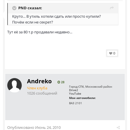
PND сказал:
Круто... В утиль хотели сдать или просто купили?
Почём если не секрет?
Тут её за 80 т.р продавали недавно...
0
Andreko
28
Город:
СПб, Московский район
Член клуба
Drive2
1026 сообщений
YouTube
Мои автомобили:
ВАЗ 2101
Опубликовано
Июнь 24, 2010