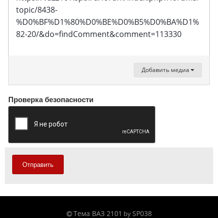
topic/8438-
%D0%BF%D1%80%D0%BE%D0%B5%D0%BA%D1%
82-20/&do=findComment&comment=113330
Добавить медиа
Проверка безопасности
Отправить
Тема ВАЗ 2101
SP038
by