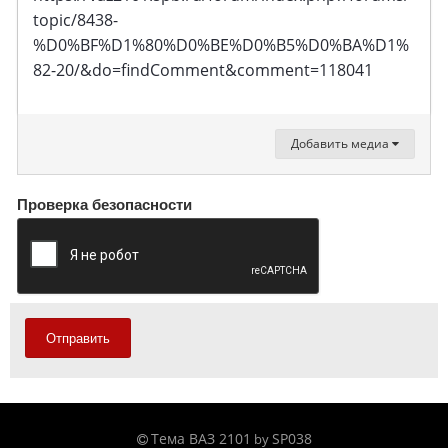
topic/8438-
%D0%BF%D1%80%D0%BE%D0%B5%D0%BA%D1%
82-20/&do=findComment&comment=118041
Добавить медиа
Проверка безопасности
Отправить
Тема ВАЗ 2101
SP038
by