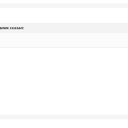
влик
сказал: