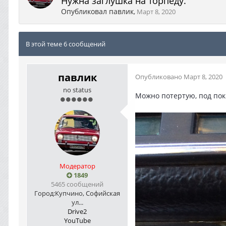
Нужна заглушка на торпеду.
Опубликовал
павлик
,
Март 8, 2020
В этой теме 6 сообщений
павлик
Опубликовано
Март 8, 2020
no status
Можно потертую, под пок
Модератор
1849
5465 сообщений
Город:
Купчино, Софийская
ул...
Drive2
YouTube