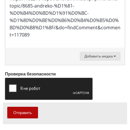
topic/8685-andreko-%D1%81-
%D0%B4%D0%BD%D1%91%D0%BC-
%D1%80%D0%BE%D0%B6%D0%B4%D0%B5%D0%
BD%D0%B8%D1%8F/&do=findComment&commen
t=117089
Добавить медиа
Проверка безопасности
Отправить