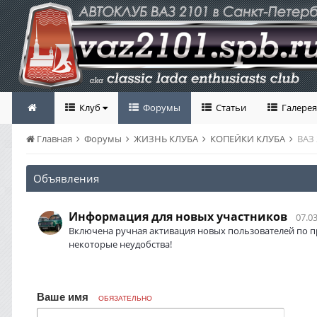
Клуб
Форумы
Статьи
Галерея
Главная
Форумы
ЖИЗНЬ КЛУБА
КОПЕЙКИ КЛУБА
ВАЗ
Объявления
Информация для новых участников
07.03
Включена ручная активация новых пользователей по п
некоторые неудобства!
Ваше имя
ОБЯЗАТЕЛЬНО