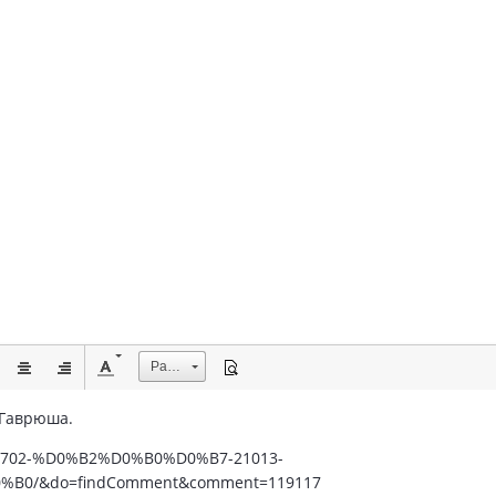
Размер
 Гаврюша.
pic/8702-%D0%B2%D0%B0%D0%B7-21013-
0/&do=findComment&comment=119117