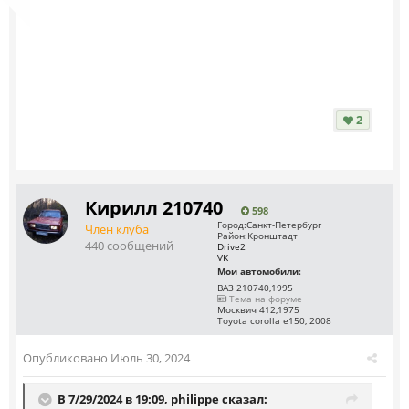
2
Кирилл 210740
598
Город:
Санкт-Петербург
Член клуба
Район:
Кронштадт
440 сообщений
Drive2
VK
Мои автомобили:
ВАЗ 210740,1995
Тема на форуме
Москвич 412,1975
Toyota corolla e150, 2008
Опубликовано
Июль 30, 2024
В 7/29/2024 в 19:09,
philippe
сказал: