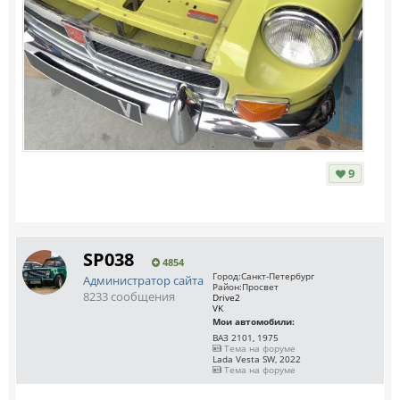
9
SP038
4854
Город:
Санкт-Петербург
Администратор сайта
Район:
Просвет
8233 сообщения
Drive2
VK
Мои автомобили:
ВАЗ 2101, 1975
Тема на форуме
Lada Vesta SW, 2022
Тема на форуме