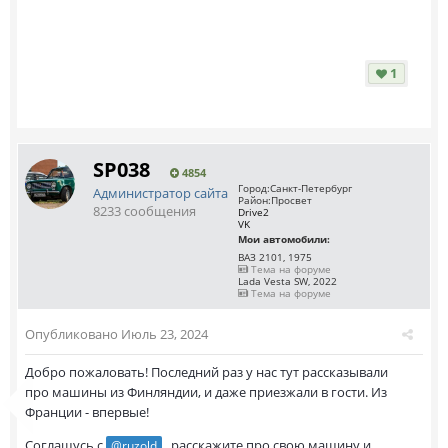
1
SP038
4854
Город:
Санкт-Петербург
Администратор сайта
Район:
Просвет
8233 сообщения
Drive2
VK
Мои автомобили:
ВАЗ 2101, 1975
Тема на форуме
Lada Vesta SW, 2022
Тема на форуме
Опубликовано
Июль 23, 2024
Добро пожаловать! Последний раз у нас тут рассказывали
про машины из Финляндии, и даже приезжали в гости. Из
Франции - впервые!
Соглашусь с
, расскажите про свою машину и
@ruzold