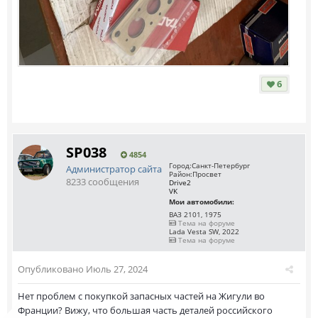
6
SP038
4854
Город:
Санкт-Петербург
Администратор сайта
Район:
Просвет
8233 сообщения
Drive2
VK
Мои автомобили:
ВАЗ 2101, 1975
Тема на форуме
Lada Vesta SW, 2022
Тема на форуме
Опубликовано
Июль 27, 2024
Нет проблем с покупкой запасных частей на Жигули во
Франции? Вижу, что большая часть деталей российского