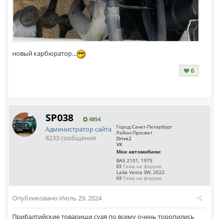
новый карбюратор...
6
SP038
4854
Город:
Санкт-Петербург
Администратор сайта
Район:
Просвет
8233 сообщения
Drive2
VK
Мои автомобили:
ВАЗ 2101, 1975
Тема на форуме
Lada Vesta SW, 2022
Тема на форуме
Опубликовано
Июль 29, 2024
Прибалтийские товарищи судя по всему очень торопились