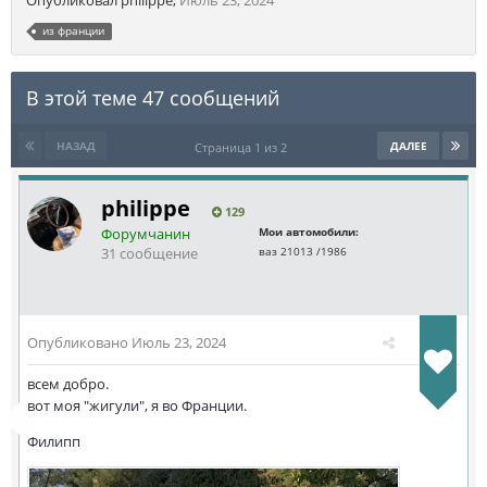
Опубликовал
philippe
,
Июль 23, 2024
из франции
В этой теме 47 сообщений
НАЗАД
ДАЛЕЕ
Страница 1 из 2
philippe
129
Форумчанин
Мои автомобили:
31 сообщение
ваз 21013 /1986
Опубликовано
Июль 23, 2024
всем добро.
вот моя "жигули", я во Франции.
Филипп