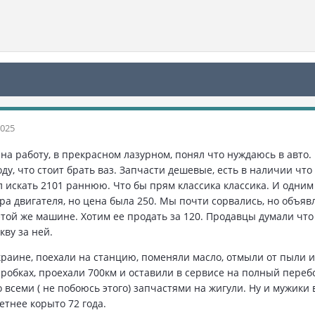
2025
 на работу, в прекрасном лазурном, понял что нуждаюсь в авто.
у, что стоит брать ваз. Запчасти дешевые, есть в наличии что т
л искать 2101 раннюю. Что бы прям классика классика. И одни
а двигателя, но цена была 250. Мы почти сорвались, но объявл
этой же машине. Хотим ее продать за 120. Продавцы думали что
ву за ней.
краине, поехали на станцию, поменяли масло, отмыли от пыли и
робках, проехали 700км и оставили в сервисе на полный перебо
о всеми ( не побоюсь этого) запчастями на жигули. Ну и мужики
етнее корыто 72 года.