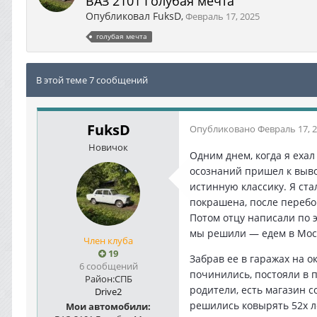
ВАЗ 2101 Голубая мечта
Опубликовал
FuksD
,
Февраль 17, 2025
голубая мечта
В этой теме 7 сообщений
FuksD
Опубликовано
Февраль 17, 
Новичок
Одним днем, когда я ехал
осознаний пришел к вывод
истинную классику. Я ста
покрашена, после перебор
Потом отцу написали по 
мы решили — едем в Моск
Член клуба
19
Забрав ее в гаражах на о
6 сообщений
починились, постояли в п
Район:
СПБ
родители, есть магазин с
Drive2
решились ковырять 52х л
Мои автомобили: