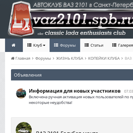
Клуб
Форумы
Статьи
Галерея
Главная
Форумы
ЖИЗНЬ КЛУБА
КОПЕЙКИ КЛУБА
ВАЗ 
Объявления
Информация для новых участников
07.03
Включена ручная активация новых пользователей по п
некоторые неудобства!