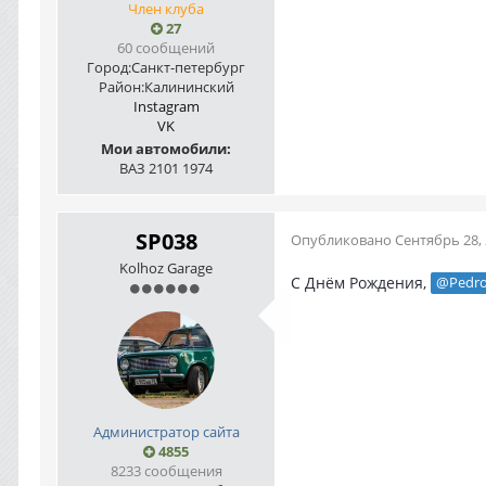
Член клуба
27
60 сообщений
Город:
Санкт-петербург
Район:
Калининский
Instagram
VK
Мои автомобили:
ВАЗ 2101 1974
SP038
Опубликовано
Сентябрь 28,
Kolhoz Garage
С Днём Рождения,
@Pedr
Администратор сайта
4855
8233 сообщения