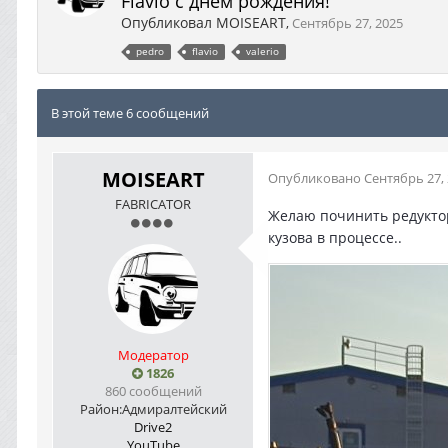
Flavio с днём рождения!
Опубликовал
MOISEART
,
Сентябрь 27, 2025
pedro
flavio
valerio
В этой теме 6 сообщений
MOISEART
Опубликовано
Сентябрь 27,
FABRICATOR
Желаю починить редуктор,
кузова в процессе..
Модератор
1826
860 сообщений
Район:
Адмиралтейский
Drive2
YouTube