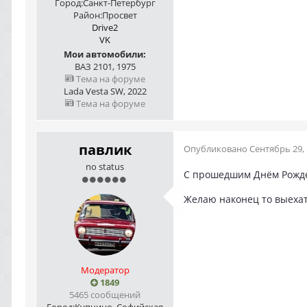
Город:
Санкт-Петербург
Район:
Просвет
Drive2
VK
Мои автомобили:
ВАЗ 2101, 1975
Тема на форуме
Lada Vesta SW, 2022
Тема на форуме
павлик
Опубликовано
Сентябрь 29,
no status
С прошедшим Днём Рожд
Желаю наконец то выехат
Модератор
1849
5465 сообщений
Город:
Купчино, Софийская