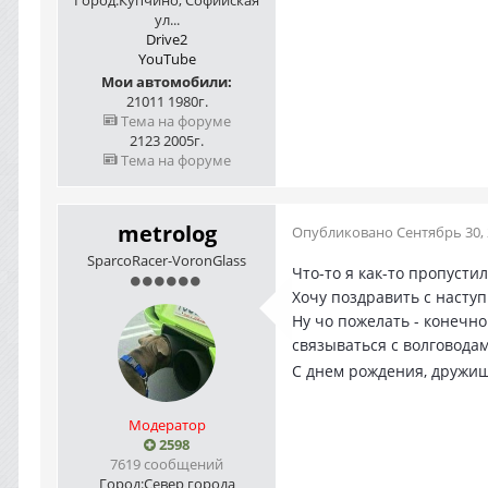
ул...
Drive2
YouTube
Мои автомобили:
21011 1980г.
Тема на форуме
2123 2005г.
Тема на форуме
metrolog
Опубликовано
Сентябрь 30,
SparcoRacer-VoronGlass
Что-то я как-то пропусти
Хочу поздравить с насту
Ну чо пожелать - конечн
связываться с волговода
С днем рождения, дружи
Модератор
2598
7619 сообщений
Город:
Север города