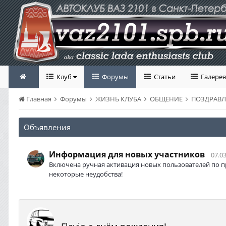
Клуб
Форумы
Статьи
Галерея
Главная
Форумы
ЖИЗНЬ КЛУБА
ОБЩЕНИЕ
ПОЗДРАВ
Объявления
Информация для новых участников
07.03
Включена ручная активация новых пользователей по п
некоторые неудобства!