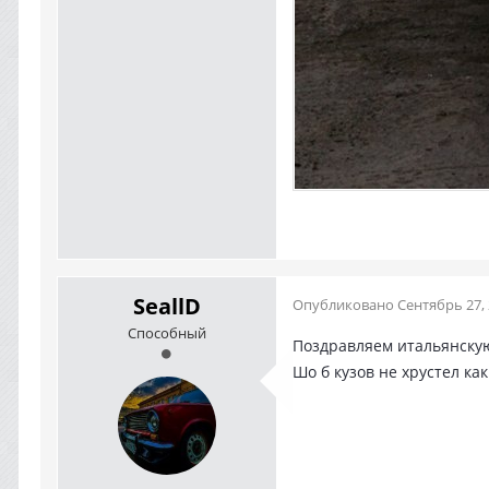
SeallD
Опубликовано
Сентябрь 27,
Способный
Поздравляем итальянску
Шо б кузов не хрустел к