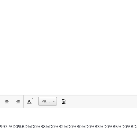
Размер
/topic/8997-%D0%BD%D0%B8%D0%B2%D0%B0%D0%B3%D0%B5%D0%BD