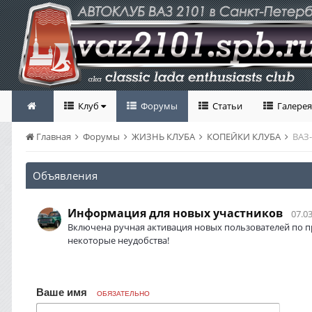
Клуб
Форумы
Статьи
Галерея
Главная
Форумы
ЖИЗНЬ КЛУБА
КОПЕЙКИ КЛУБА
ВАЗ-
Объявления
Информация для новых участников
07.03
Включена ручная активация новых пользователей по п
некоторые неудобства!
Ваше имя
ОБЯЗАТЕЛЬНО