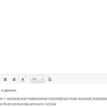
Размер
 в движок.
ms/topic/9011-%D0%B2%D1%8B%D0%B1%D0%BE%D1%80-%D0%BC%D0
findComment&comment=123264