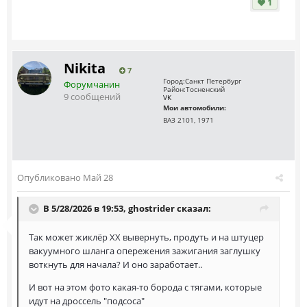
1
Nikita
7
Город:
Санкт Петербург
Форумчанин
Район:
Тосненский
9 сообщений
VK
Мои автомобили:
ВАЗ 2101, 1971
Опубликовано
Май 28
В 5/28/2026 в 19:53,
ghostrider
сказал:
Так может жиклёр ХХ вывернуть, продуть и на штуцер
вакуумного шланга опережения зажигания заглушку
воткнуть для начала? И оно заработает..
И вот на этом фото какая-то борода с тягами, которые
идут на дроссель "подсоса"