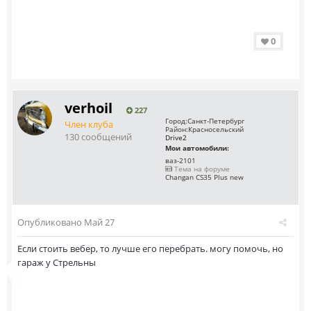
0
verhoil
227
Город:
Санкт-Петербург
Член клуба
Район:
Красносельский
130 сообщений
Drive2
Мои автомобили:
ваз-2101
Тема на форуме
Changan CS35 Plus new
Опубликовано
Май 27
Если стоить вебер, то лучше его перебрать. могу помочь, но
гараж у Стрельны