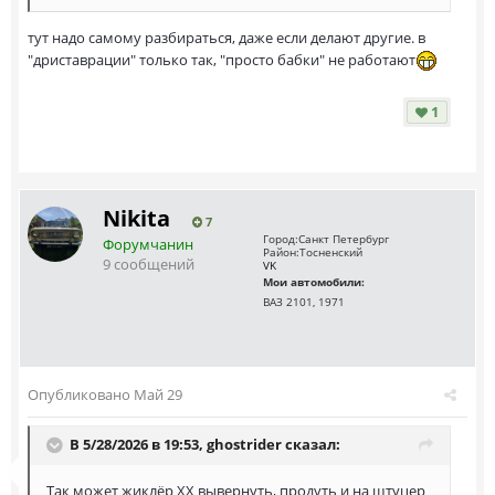
тут надо самому разбираться, даже если делают другие. в
"дриставрации" только так, "просто бабки" не работают
1
Nikita
7
Город:
Санкт Петербург
Форумчанин
Район:
Тосненский
9 сообщений
VK
Мои автомобили:
ВАЗ 2101, 1971
Опубликовано
Май 29
В 5/28/2026 в 19:53,
ghostrider
сказал:
Так может жиклёр ХХ вывернуть, продуть и на штуцер