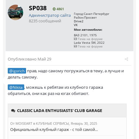
SP038
4861
Город:
Санкт-Петербург
Администратор сайта
Район:
Просвет
8235 сообщений
Drive2
VK
Мои автомобили:
ВАЗ 2101, 1975
Тема на форуме
Lada Vesta SW, 2022
Тема на форуме
Опубликовано
Май 29
прав, надо самому погружаться в тему, а лучше и
@igorich
делать самому.
, можешь к ребятам из клубного гаража
@Nikita
обратиться, они как раз на югах обитают.