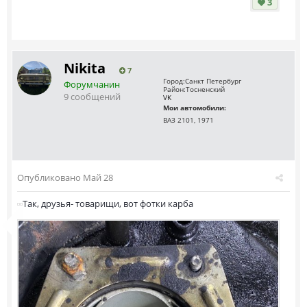
3
Nikita
7
Город:
Санкт Петербург
Форумчанин
Район:
Тосненский
9 сообщений
VK
Мои автомобили:
ВАЗ 2101, 1971
Опубликовано
Май 28
Так, друзья- товарищи, вот фотки карба