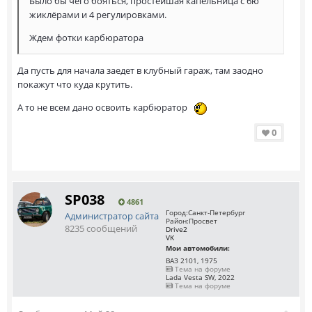
Было бы чего бояться, простейшая капельница с 6ю
жиклёрами и 4 регулировками.
Ждем фотки карбюратора
Да пусть для начала заедет в клубный гараж, там заодно
покажут что куда крутить.
А то не всем дано освоить карбюратор
0
SP038
4861
Город:
Санкт-Петербург
Администратор сайта
Район:
Просвет
8235 сообщений
Drive2
VK
Мои автомобили:
ВАЗ 2101, 1975
Тема на форуме
Lada Vesta SW, 2022
Тема на форуме