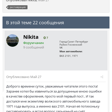
Опубликовал
Nikita
,
Май 27
реставрация
В этой теме 22 сообщения
Nikita
7
Город:
Санкт Петербург
Форумчанин
Район:
Тосненский
9 сообщений
VK
Мои автомобили:
ВАЗ 2101, 1971
Опубликовано
Май 27
Доброго времени суток, уважаемые читатели этого поста!
Заранее хотел бы извиниться за допущенные мною ошибки
в качестве оформления, просто мой первый пост.. И так
достался мне экземпляр волжского автомобильного завода
1971 года выпуска, а именно ваз 2101. Начал её потихоньку
реставрировать и встал вопрос серьезный на счёт