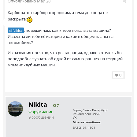
Опубликовано
Май 28
Карбюратор карбюраторщикам, а тема до конца не
раскрыта!
, поведай нам, как к тебе попала эта машина?
@Nikita
Известна ли тебе её история и какие в общем планы на
автомобиль?
Из названия понятно, что реставрация, однако хотелось бы
поподробнее узнать об одной из самых ранних на текущий
момент клубных машин.
0
Nikita
7
Город:
Санкт Петербург
Форумчанин
Район:
Тосненский
9 сообщений
VK
Мои автомобили:
ВАЗ 2101, 1971