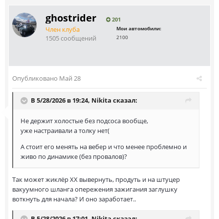
ghostrider
201
Член клуба
Мои автомобили:
1505 сообщений
2100
Опубликовано
Май 28
В 5/28/2026 в 19:24,
Nikita
сказал:
Не держит холостые без подсоса вообще,
уже настраивали а толку нет(
А стоит его менять на вебер и что менее проблемно и
живо по динамике (без провалов)?
Так может жиклёр ХХ вывернуть, продуть и на штуцер
вакуумного шланга опережения зажигания заглушку
воткнуть для начала? И оно заработает..
В 5/28/2026 в 17:01,
Nikita
сказал: