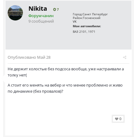
Nikita
7
Город:
Санкт Петербург
Форумчанин
Район:
Тосненский
9 сообщений
VK
Мои автомобили:
ВАЗ 2101, 1971
Опубликовано
Май 28
Не держит холостые без подсоса вообще, уже настраивали а
толку нет(
А стоит его менять на вебер и что менее проблемно и живо
по динамике (без провалов)?
0