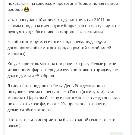
покатался я на советском прототипе Порше, понял не мое
вообще
И так наступает 10 апреля, я еду смотреть ваз 21011 по
словам продавца очень даже бодрая, но по факту я чуть не
рухнул в зад себя от такого «хорошего» состояния
На обратном пути, все таки я подозревал куда еду, я
договорился об осмотре с продавцом той самой, моей
машины)
Когда я приехал, мне она понравился сразу, белые ремни,
итальянские фары спереди и куча ништяков в придачу, не
долго думая я её забрал)
Я счел её как подарок себе на День Рождения, после
покупки я решил перегнать ее в Тосно (я живу там), сама
машина в Царском Селе ну и в итоге после выезда она стала
показывать свое фи, и вот с 20 апреля она в сервисе,
делается абсолютно всё
Что касательно истории, она была в одной семье, все это
время)