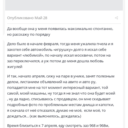
Опубликовано
Май 28
Да вообще она у меня появилась максимально спонтанно,
но расскажу по порядку
Дело было в начале февраля, тогда меня ужалила пчела и я
захотел себе автомобиль «игрушку» долго я искал себе
вариант «любимой», по началу искал москвичи, потом на
заз переключился, а уж потом до меня дошла любовь
жигулей
И так, начало апреля, сижу на паре в унике, занят полезным
делом, листанием объявлений на авито и авто ру,
попадается мне на тот момент интересный вариант, той
самой, моей машины, ну тогда я не знал что она будет моей
, ну да ладно, списываюсь с продавцом, он мне скидывает
подробные фото по проблемным местам днища и капотки,
я сначала от неё отказался, думаю не моё, если моё, то
дождаться… (как выяснилось, дождалась)
Время близиться к 7 апреля, еду смотреть заз 968 и 968м,