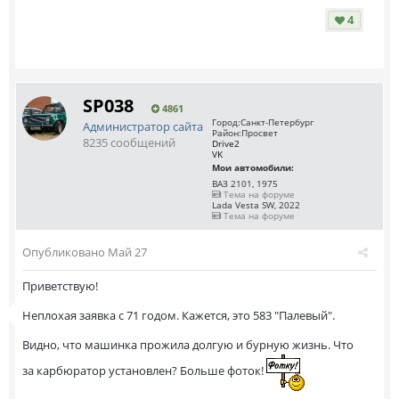
4
SP038
4861
Город:
Санкт-Петербург
Администратор сайта
Район:
Просвет
8235 сообщений
Drive2
VK
Мои автомобили:
ВАЗ 2101, 1975
Тема на форуме
Lada Vesta SW, 2022
Тема на форуме
Опубликовано
Май 27
Приветствую!
Неплохая заявка с 71 годом. Кажется, это 583 "Палевый".
Видно, что машинка прожила долгую и бурную жизнь. Что
за карбюратор установлен? Больше фоток!