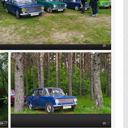
0
0
0