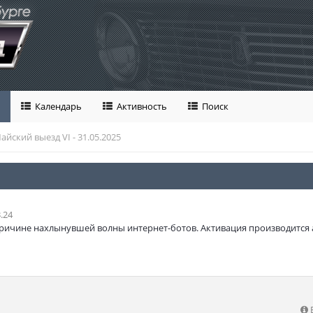
Календарь
Активность
Поиск
айский выезд VI - 31.05.2025
.24
ричине нахлынувшей волны интернет-ботов. Активация производится 