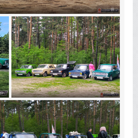
0
0
0