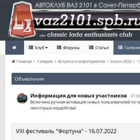
Клуб
Форумы
Статьи
Галерея
Главная
Галерея
Встречи и мероприятия
Сезон 2022
V
Объявления
Информация для новых участников
07.03
Включена ручная активация новых пользователей по п
некоторые неудобства!
VIII фестиваль "Фортуна" - 16.07.2022