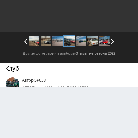
Другие фотографии в альбоме
Открытие сезона 2022
Клуб
Автор
SP038
Апрель 25, 2022
1242 просмотра
Посмотреть все изображения автора
ПРАВА
© Автомотоклуб "Ретро Новгород"
0