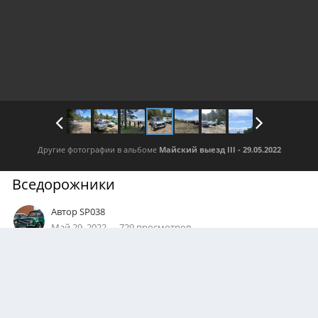
Другие фотографии в альбоме
Майский выезд III - 29.05.2022
Вседорожники
Автор
SP038
Май 29, 2022
729 просмотров
Посмотреть все изображения автора
2
Подписчики
0