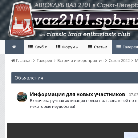
Клуб
Форумы
Статьи
Галерея
Главная
Галерея
Встречи и мероприятия
Сезон 2022
М
Объявления
Информация для новых участников
07.03
Включена ручная активация новых пользователей по п
некоторые неудобства!