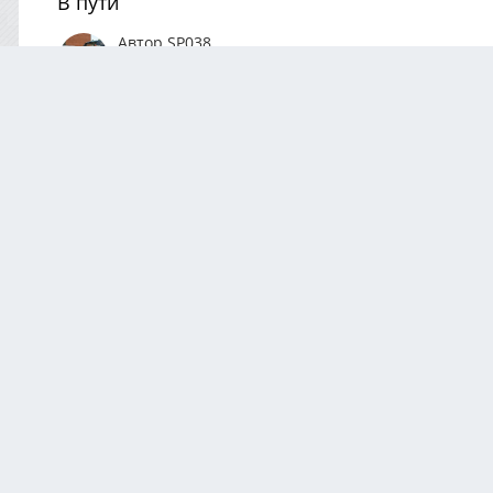
В пути
Автор
SP038
Май 29, 2022
979 просмотров
Посмотреть все из
0 Комментариев
Комментариев нет