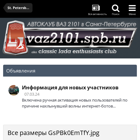
St. Petersburg Classic Grand Prix 2020
Вся активность
Поиск
Меню
Объявления
Информация для новых участников
07.03.24
Включена ручная активация новых пользователей по
причине нахлынувшей волны интернет-ботов...
Все размеры GsPBk0EmTfY.jpg