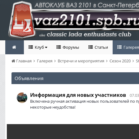
Клуб
Форумы
Статьи
Галерея
Главная
Галерея
Встречи и мероприятия
Сезон 2020
S
Объявления
Информация для новых участников
07.03
Включена ручная активация новых пользователей по п
некоторые неудобства!