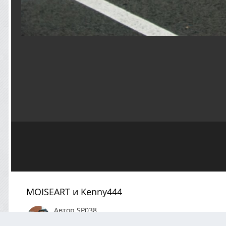
MOISEART и Kenny444
Автор
SP038
Сентябрь 29, 2020
1359 просмотров