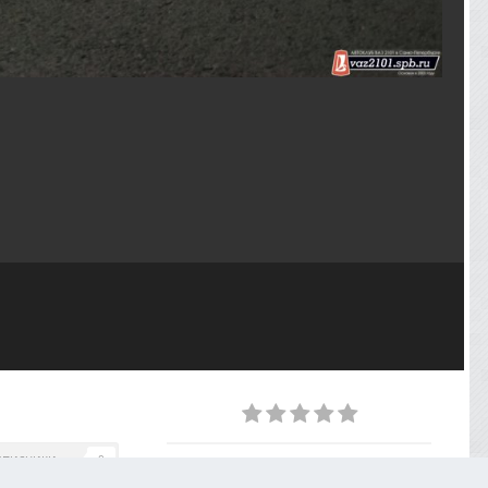
дписчики
0
ИЗ АЛЬБОМА