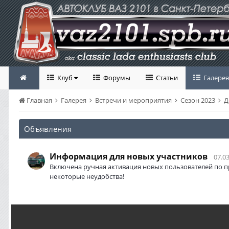
Клуб
Форумы
Статьи
Галерея
Главная
Галерея
Встречи и мероприятия
Сезон 2023
Д
Объявления
Информация для новых участников
07.03
Включена ручная активация новых пользователей по п
некоторые неудобства!