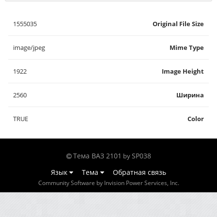
1555035
Original File Size
image/jpeg
Mime Type
1922
Image Height
2560
Ширина
TRUE
Color
Тема ВАЗ 2101
SP038
by
Язык
Тема
Обратная связь
Community Software by Invision Power Services, Inc.