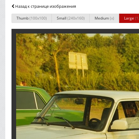
Назад к странице изображения
Thumb
(100x100)
Small
(240x160)
Medium
(x)
Large
(1