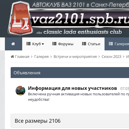
Клуб
Форумы
Статьи
Галерея
Главная
Галерея
Встречи и мероприятия
Сезон 2023
И
Объявления
Информация для новых участников
07.03
Включена ручная активация новых пользователей по п
неудобства!
Все размеры 2106