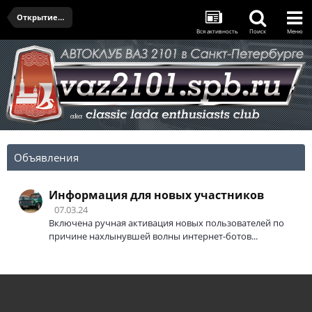
Открытие сезона и Олдтаймер-Галерея 2024
Вся активность
Поиск
Меню
Объявления
Информация для новых участников
07.03.24
Включена ручная активация новых пользователей по
причине нахлынувшей волны интернет-ботов...