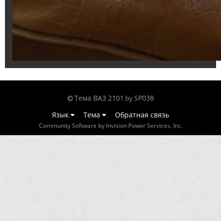
Тема ВАЗ 2101
SP038
by
Язык
Тема
Обратная связь
Community Software by Invision Power Services, Inc.