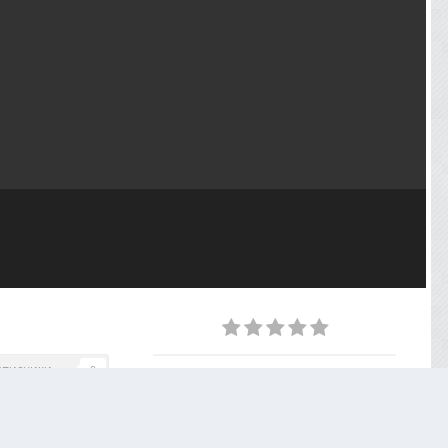
дписчики
0
ИЗ АЛЬБОМА
Июньская встреча - 27.06.2024
39 фото
0 комментариев
0