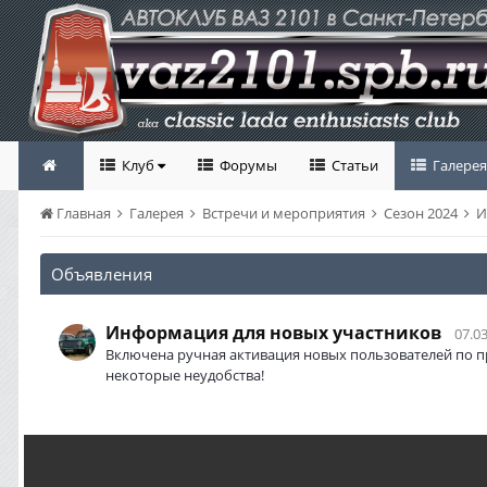
Клуб
Форумы
Статьи
Галерея
Главная
Галерея
Встречи и мероприятия
Сезон 2024
И
Объявления
Информация для новых участников
07.03
Включена ручная активация новых пользователей по п
некоторые неудобства!