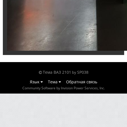
Тема ВАЗ 2101
SP038
by
Язык
Тема
Обратная связь
Community Software by Invision Power Services, Inc.