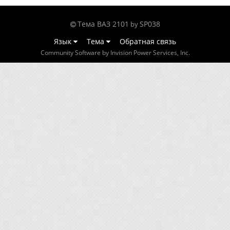
Тема ВАЗ 2101
SP038
by
Язык
Тема
Обратная связь
Community Software by Invision Power Services, Inc.