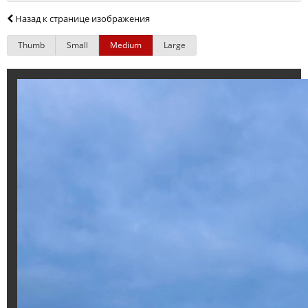
Назад к странице изображения
Thumb
Small
Medium
Large