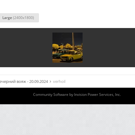
Large
(2400x1800)
ечерний вояж - 20.09.2024
verhoil
Community Software by Invision Power Services, Inc.