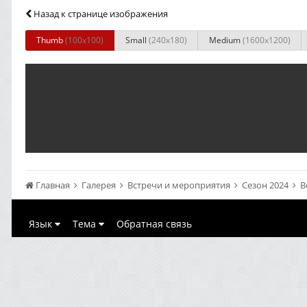
Назад к странице изображения
Thumb
(100x100)
Small
(240x180)
Medium
(1600x1200)
Главная
Галерея
Встречи и мероприятия
Сезон 2024
В
Язык
Тема
Обратная связь