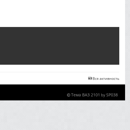
Вся активность
Тема ВАЗ 2101
SP038
by