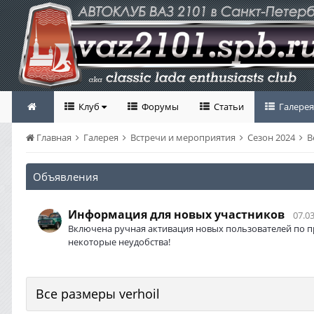
Клуб
Форумы
Статьи
Галерея
Главная
Галерея
Встречи и мероприятия
Сезон 2024
В
Объявления
Информация для новых участников
07.03
Включена ручная активация новых пользователей по п
некоторые неудобства!
Все размеры verhoil