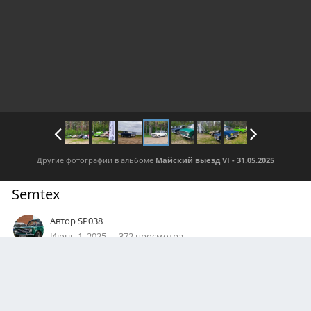
Другие фотографии в альбоме
Майский выезд VI - 31.05.2025
Semtex
Автор
SP038
Июнь 1, 2025
372 просмотра
Посмотреть все изображения автора
АВТОР
SP038