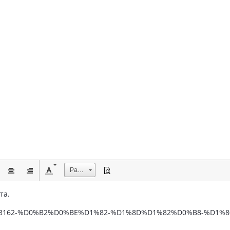
Размер
та.
ery/image/3162-%D0%B2%D0%BE%D1%82-%D1%8D%D1%82%D0%B8-%