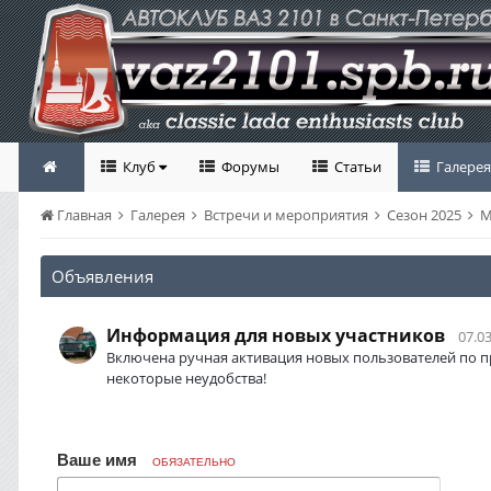
Клуб
Форумы
Статьи
Галерея
Главная
Галерея
Встречи и мероприятия
Сезон 2025
М
Объявления
Информация для новых участников
07.03
Включена ручная активация новых пользователей по п
некоторые неудобства!
Ваше имя
ОБЯЗАТЕЛЬНО