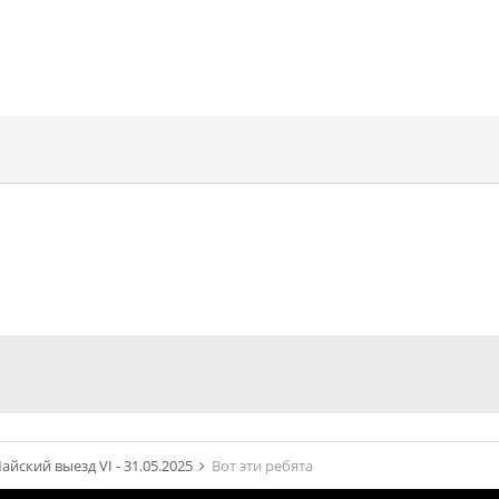
айский выезд VI - 31.05.2025
Вот эти ребята