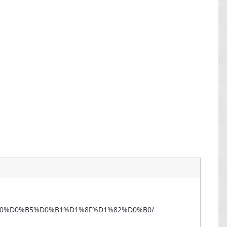
D1%80%D0%B5%D0%B1%D1%8F%D1%82%D0%B0/