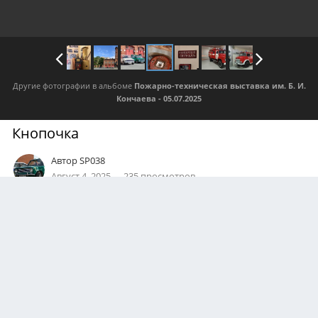
Другие фотографии в альбоме
Пожарно-техническая выставка им. Б. И.
Кончаева - 05.07.2025
Кнопочка
Автор
SP038
Август 4, 2025
235 просмотров
Посмотреть все изображения автора
0
Подписчики
0