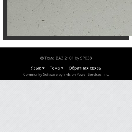
Тема ВАЗ 2101
SP038
by
Язык
Тема
Обратная связь
Community Software by Invision Power Services, Inc.