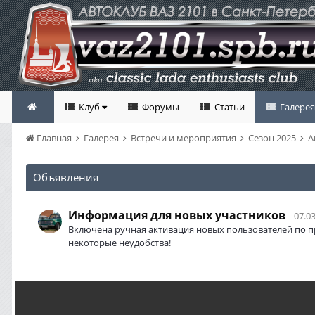
Клуб
Форумы
Статьи
Галерея
Главная
Галерея
Встречи и мероприятия
Сезон 2025
А
Объявления
Информация для новых участников
07.03
Включена ручная активация новых пользователей по п
некоторые неудобства!