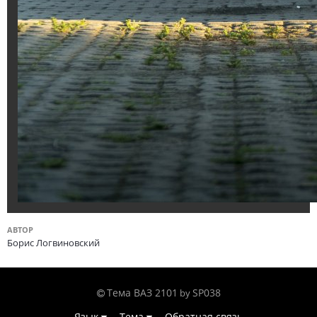
АВТОР
Борис Логвиновский
Тема ВАЗ 2101
SP038
by
Язык
Тема
Обратная связь