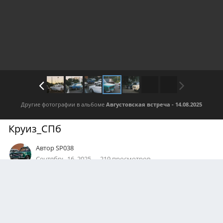
Другие фотографии в альбоме
Августовская встреча - 14.08.2025
Круиз_СПб
Автор
SP038
Сентябрь 16, 2025
219 просмотров
Посмотреть все изображения автора
АВТОР
Роман_64
ПРАВА
© https://t.me/kameraandmotor