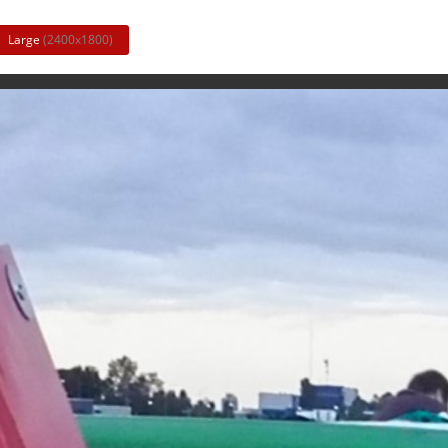
Large
(2400x1800)