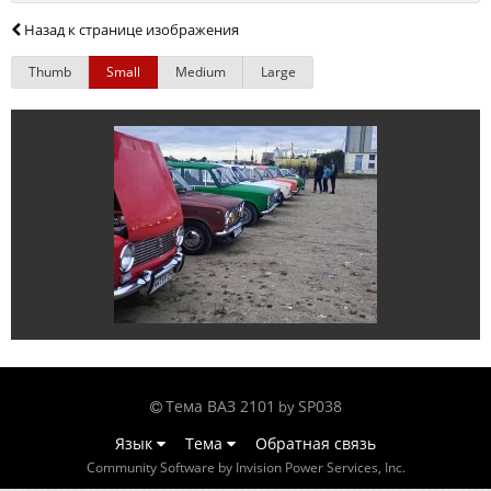
Назад к странице изображения
Thumb
Small
Medium
Large
Тема ВАЗ 2101
SP038
by
Язык
Тема
Обратная связь
Community Software by Invision Power Services, Inc.