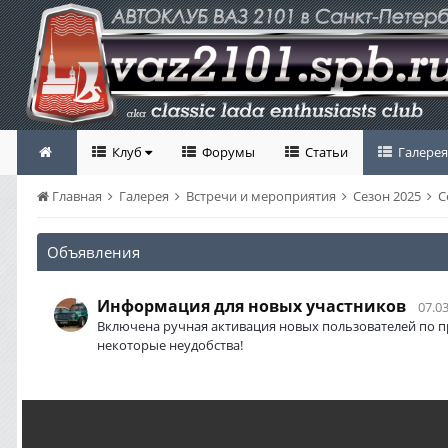
Клуб
Форумы
Статьи
Галерея
Главная
Галерея
Встречи и мероприятия
Сезон 2025
С
Объявления
Информация для новых участников
07.03
Включена ручная активация новых пользователей по п
некоторые неудобства!