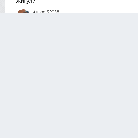
Жигули
Автор
SP038
Сентябрь 19, 2025
325 просмотров
Посмотреть вс
0 Комментариев
Комментариев нет