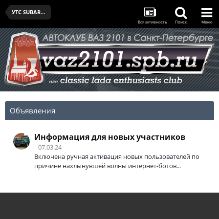
УТС SUBARU SPB CUP - I - 14.02.2026
Вся активность
Поиск
Меню
Объявления
Информация для новых участников
07.03.24
Включена ручная активация новых пользователей по
причине нахлынувшей волны интернет-ботов...