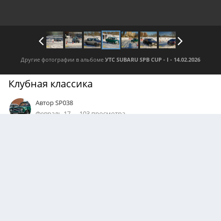
Другие фотографии в альбоме
УТС SUBARU SPB CUP - I - 14.02.2026
Клубная классика
Автор
SP038
Февраль 17
103 просмотра
Посмотреть все изображения автора
0
Подписчики
0