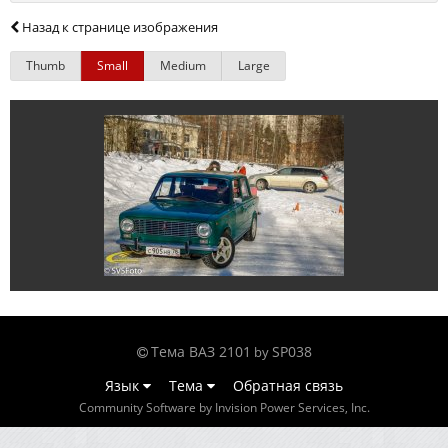
Назад к странице изображения
Thumb
Small
Medium
Large
Тема ВАЗ 2101
SP038
by
Язык
Тема
Обратная связь
Community Software by Invision Power Services, Inc.