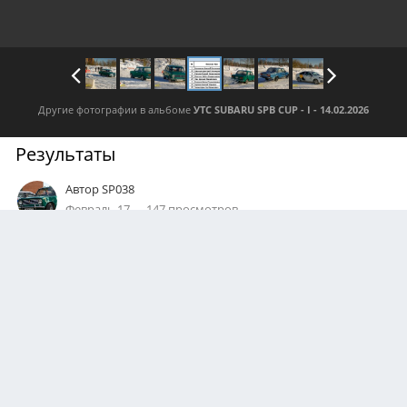
Другие фотографии в альбоме
УТС SUBARU SPB CUP - I - 14.02.2026
Результаты
Автор
SP038
Февраль 17
147 просмотров
Посмотреть все изображения автора
0
Подписчики
0