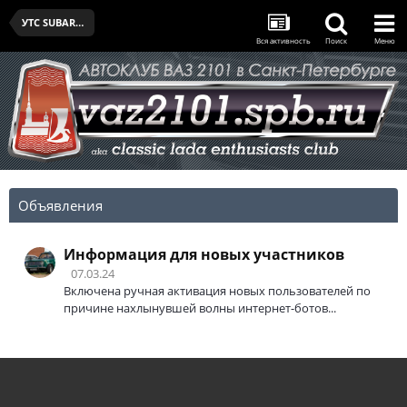
УТС SUBARU SPB CUP - I - 14.02.2026
Вся активность
Поиск
Меню
Объявления
Информация для новых участников
07.03.24
Включена ручная активация новых пользователей по
причине нахлынувшей волны интернет-ботов...