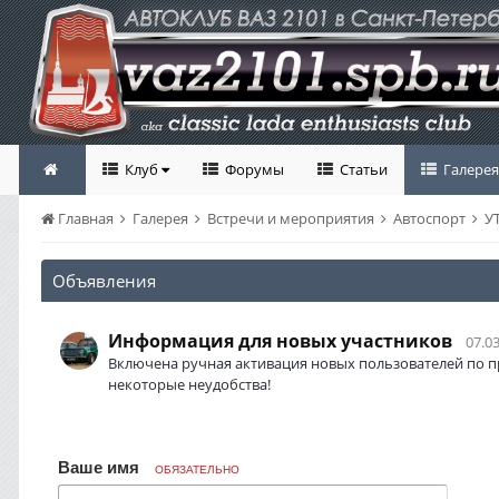
Клуб
Форумы
Статьи
Галерея
Главная
Галерея
Встречи и мероприятия
Автоспорт
УТ
Объявления
Информация для новых участников
07.03
Включена ручная активация новых пользователей по п
некоторые неудобства!
Ваше имя
ОБЯЗАТЕЛЬНО