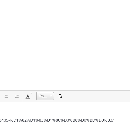
Размер
/image/3405-%D1%82%D1%83%D1%80%D0%B8%D0%BD%D0%B3/